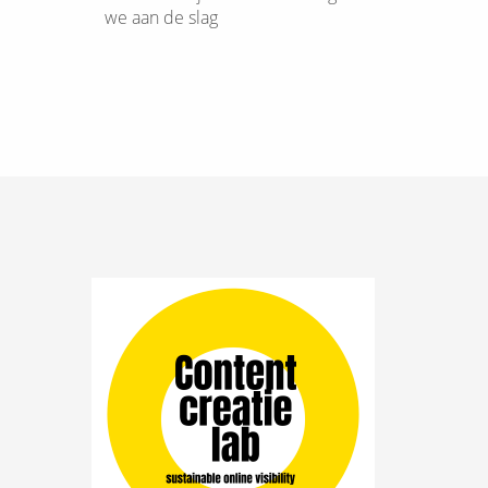
we aan de slag
n