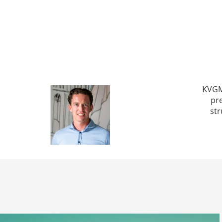
KVGM 
pre
str