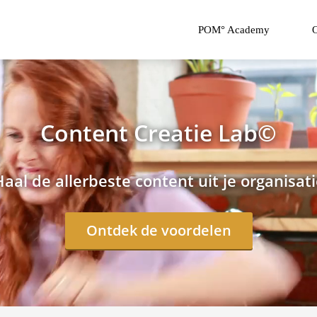
POM° Academy
O
Content Creatie Lab©
aal de allerbeste content uit je organisat
Ontdek de voordelen